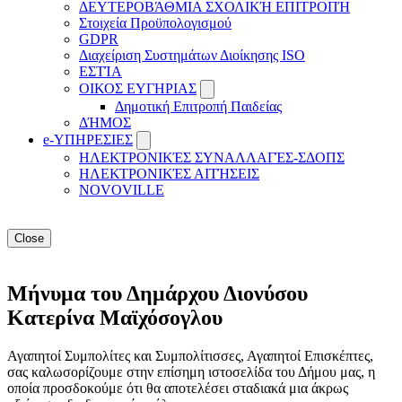
ΔΕΥΤΕΡΟΒΆΘΜΙΑ ΣΧΟΛΙΚΉ ΕΠΙΤΡΟΠΉ
Στοιχεία Προϋπολογισμού
GDPR
Διαχείριση Συστημάτων Διοίκησης ISO
ΕΣΤΊΑ
ΟΙΚΟΣ ΕΥΓΗΡΙΑΣ
Δημοτική Επιτροπή Παιδείας
ΔΉΜΟΣ
e-ΥΠΗΡΕΣΙΕΣ
ΗΛΕΚΤΡΟΝΙΚΈΣ ΣΥΝΑΛΛΑΓΈΣ-ΣΔΟΠΣ
ΗΛΕΚΤΡΟΝΙΚΈΣ ΑΙΤΉΣΕΙΣ
NOVOVILLE
Close
Μήνυμα του Δημάρχου Διονύσου
Κατερίνα Μαϊχόσογλου
Αγαπητοί Συμπολίτες και Συμπολίτισσες, Αγαπητοί Επισκέπτες,
σας καλωσορίζουμε στην επίσημη ιστοσελίδα του Δήμου μας, η
οποία προσδοκούμε ότι θα αποτελέσει σταδιακά μια άκρως