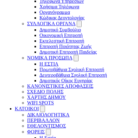
Τηλέφωνα Υπηρεσιών
Χρήσιμα Τηλέφωνα
Οργανόγραμμα
Κώδικας Δεοντολογίας
ΣΥΛΛΟΓΙΚΑ ΟΡΓΑΝΑ
Δημοτικό Συμβούλιο
Οικονομική Επιτροπή
Εκτελεστική Επιτροπή
Επιτροπή Ποιότητας Ζωής
Δημοτική Επιτροπή Παιδείας
ΝΟΜΙΚΑ ΠΡΟΣΩΠΑ
Η ΕΣΤΙΑ
Πρωτοβάθμια Σχολική Επιτροπή
Δευτεροβάθμια Σχολική Επιτροπή
Δημοτικός Οίκος Ευγηρίας
ΚΑΝΟΝΙΣΤΙΚΕΣ ΑΠΟΦΑΣΕΙΣ
ΣΧΕΔΙΟ ΠΟΛΗΣ
ΧΑΡΤΗΣ ΔΗΜΟΥ
WIFI SPOTS
KATOIKOI
ΔΙΚΑΙΟΛΟΓΗΤΙΚΑ
ΠΕΡΙΒΑΛΛΟΝ
ΕΘΕΛΟΝΤΙΣΜΟΣ
ΦΟΡΕΙΣ
Η Εστία