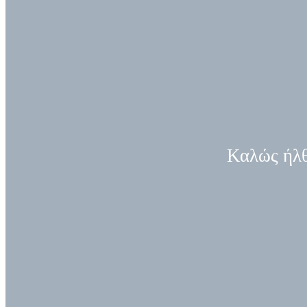
Εκτελεστική Επιτροπή
ΕΣΤΊΑ
Οικονομική Επιτροπή
Επιτροπή Ποιότητας Ζωής
Καλώς ήλθ