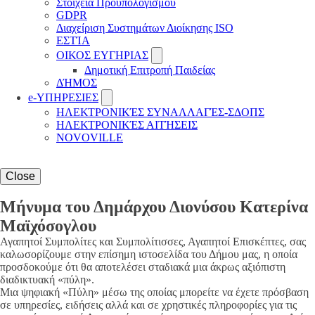
Στοιχεία Προϋπολογισμού
GDPR
Διαχείριση Συστημάτων Διοίκησης ISO
ΕΣΤΊΑ
ΟΙΚΟΣ ΕΥΓΗΡΙΑΣ
Δημοτική Επιτροπή Παιδείας
ΔΉΜΟΣ
e-ΥΠΗΡΕΣΙΕΣ
ΗΛΕΚΤΡΟΝΙΚΈΣ ΣΥΝΑΛΛΑΓΈΣ-ΣΔΟΠΣ
ΗΛΕΚΤΡΟΝΙΚΈΣ ΑΙΤΉΣΕΙΣ
NOVOVILLE
Close
Μήνυμα του Δημάρχου Διονύσου Κατερίνα
Μαϊχόσογλου
Αγαπητοί Συμπολίτες και Συμπολίτισσες, Αγαπητοί Επισκέπτες, σας
καλωσορίζουμε στην επίσημη ιστοσελίδα του Δήμου μας, η οποία
προσδοκούμε ότι θα αποτελέσει σταδιακά μια άκρως αξιόπιστη
διαδικτυακή «πύλη».
Μια ψηφιακή «Πύλη» μέσω της οποίας μπορείτε να έχετε πρόσβαση
σε υπηρεσίες, ειδήσεις αλλά και σε χρηστικές πληροφορίες για τις