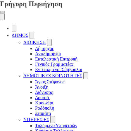
Γρήγορη Περιήγηση
ΔΗΜΟΣ
ΔΙΟΙΚΗΣΗ
Δήμαρχος
Αντιδήμαρχοι
Εκτελεστική Επιτροπή
Γενικός Γραμματέας
Εντεταλμένοι Σύμβουλοι
ΔΗΜΟΤΙΚΕΣ ΚΟΙΝΟΤΗΤΕΣ
Άγιος Στέφανος
Άνοιξη
Διόνυσος
Δροσιά
Κρυονέρι
Ροδόπολη
Σταμάτα
ΥΠΗΡΕΣΙΕΣ
Τηλέφωνα Υπηρεσιών
Χρήσιμα Τηλέφωνα