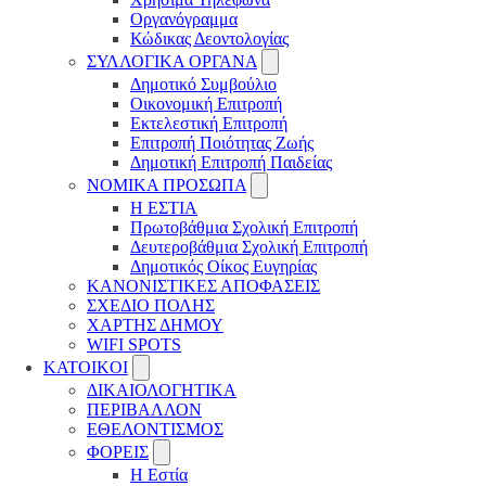
Οργανόγραμμα
Κώδικας Δεοντολογίας
ΣΥΛΛΟΓΙΚΑ ΟΡΓΑΝΑ
Δημοτικό Συμβούλιο
Οικονομική Επιτροπή
Εκτελεστική Επιτροπή
Επιτροπή Ποιότητας Ζωής
Δημοτική Επιτροπή Παιδείας
ΝΟΜΙΚΑ ΠΡΟΣΩΠΑ
Η ΕΣΤΙΑ
Πρωτοβάθμια Σχολική Επιτροπή
Δευτεροβάθμια Σχολική Επιτροπή
Δημοτικός Οίκος Ευγηρίας
ΚΑΝΟΝΙΣΤΙΚΕΣ ΑΠΟΦΑΣΕΙΣ
ΣΧΕΔΙΟ ΠΟΛΗΣ
ΧΑΡΤΗΣ ΔΗΜΟΥ
WIFI SPOTS
KATOIKOI
ΔΙΚΑΙΟΛΟΓΗΤΙΚΑ
ΠΕΡΙΒΑΛΛΟΝ
ΕΘΕΛΟΝΤΙΣΜΟΣ
ΦΟΡΕΙΣ
Η Εστία