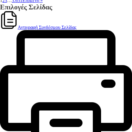
1
2
3
…
3.631
Επόμενη »
Επιλογές Σελίδας
Αντιγραφή Συνδέσμου Σελίδας