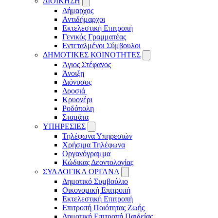
ΔΙΟΙΚΗΣΗ
Δήμαρχος
Αντιδήμαρχοι
Εκτελεστική Επιτροπή
Γενικός Γραμματέας
Εντεταλμένοι Σύμβουλοι
ΔΗΜΟΤΙΚΕΣ ΚΟΙΝΟΤΗΤΕΣ
Άγιος Στέφανος
Άνοιξη
Διόνυσος
Δροσιά
Κρυονέρι
Ροδόπολη
Σταμάτα
ΥΠΗΡΕΣΙΕΣ
Τηλέφωνα Υπηρεσιών
Χρήσιμα Τηλέφωνα
Οργανόγραμμα
Κώδικας Δεοντολογίας
ΣΥΛΛΟΓΙΚΑ ΟΡΓΑΝΑ
Δημοτικό Συμβούλιο
Οικονομική Επιτροπή
Εκτελεστική Επιτροπή
Επιτροπή Ποιότητας Ζωής
Δημοτική Επιτροπή Παιδείας