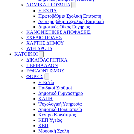
ΝΟΜΙΚΑ ΠΡΟΣΩΠΑ
Η ΕΣΤΙΑ
Πρωτοβάθμια Σχολική Επιτροπή
Δευτεροβάθμια Σχολική Επιτροπή
Δημοτικός Οίκος Ευγηρίας
ΚΑΝΟΝΙΣΤΙΚΕΣ ΑΠΟΦΑΣΕΙΣ
ΣΧΕΔΙΟ ΠΟΛΗΣ
ΧΑΡΤΗΣ ΔΗΜΟΥ
WIFI SPOTS
KATOIKOI
ΔΙΚΑΙΟΛΟΓΗΤΙΚΑ
ΠΕΡΙΒΑΛΛΟΝ
ΕΘΕΛΟΝΤΙΣΜΟΣ
ΦΟΡΕΙΣ
Η Εστία
Παιδικοί Σταθμοί
Δημοτικό Γυμναστήριο
ΚΑΠΗ
Ψυχολογική Υπηρεσία
Δημοτικό Πολυϊατρείο
Κέντρο Κοινότητας
ΚΕΠ Υγείας
ΚΕΠ
Μουσική Σχολή