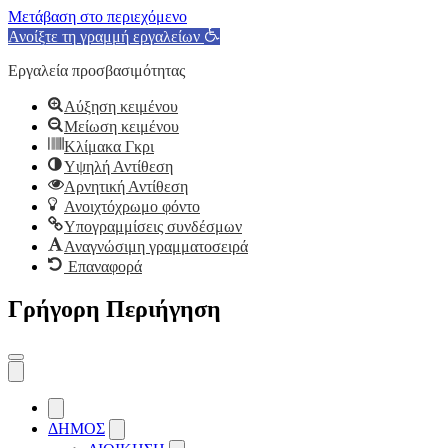
Μετάβαση στο περιεχόμενο
Ανοίξτε τη γραμμή εργαλείων
Εργαλεία προσβασιμότητας
Αύξηση κειμένου
Μείωση κειμένου
Κλίμακα Γκρι
Υψηλή Αντίθεση
Αρνητική Αντίθεση
Ανοιχτόχρωμο φόντο
Υπογραμμίσεις συνδέσμων
Αναγνώσιμη γραμματοσειρά
Επαναφορά
Γρήγορη Περιήγηση
ΔΗΜΟΣ