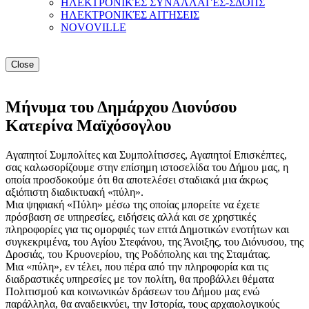
ΗΛΕΚΤΡΟΝΙΚΈΣ ΣΥΝΑΛΛΑΓΈΣ-ΣΔΟΠΣ
ΗΛΕΚΤΡΟΝΙΚΈΣ ΑΙΤΉΣΕΙΣ
NOVOVILLE
Close
Μήνυμα του Δημάρχου Διονύσου
Κατερίνα Μαϊχόσογλου
Αγαπητοί Συμπολίτες και Συμπολίτισσες, Αγαπητοί Επισκέπτες,
σας καλωσορίζουμε στην επίσημη ιστοσελίδα του Δήμου μας, η
οποία προσδοκούμε ότι θα αποτελέσει σταδιακά μια άκρως
αξιόπιστη διαδικτυακή «πύλη».
Μια ψηφιακή «Πύλη» μέσω της οποίας μπορείτε να έχετε
πρόσβαση σε υπηρεσίες, ειδήσεις αλλά και σε χρηστικές
πληροφορίες για τις ομορφιές των επτά Δημοτικών ενοτήτων και
συγκεκριμένα, του Αγίου Στεφάνου, της Άνοιξης, του Διόνυσου, της
Δροσιάς, του Κρυονερίου, της Ροδόπολης και της Σταμάτας.
Μια «πύλη», εν τέλει, που πέρα από την πληροφορία και τις
διαδραστικές υπηρεσίες με τον πολίτη, θα προβάλλει θέματα
Πολιτισμού και κοινωνικών δράσεων του Δήμου μας ενώ
παράλληλα, θα αναδεικνύει, την Ιστορία, τους αρχαιολογικούς