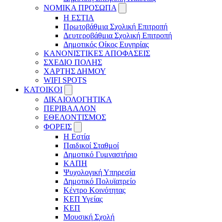
ΝΟΜΙΚΑ ΠΡΟΣΩΠΑ
Η ΕΣΤΙΑ
Πρωτοβάθμια Σχολική Επιτροπή
Δευτεροβάθμια Σχολική Επιτροπή
Δημοτικός Οίκος Ευγηρίας
ΚΑΝΟΝΙΣΤΙΚΕΣ ΑΠΟΦΑΣΕΙΣ
ΣΧΕΔΙΟ ΠΟΛΗΣ
ΧΑΡΤΗΣ ΔΗΜΟΥ
WIFI SPOTS
KATOIKOI
ΔΙΚΑΙΟΛΟΓΗΤΙΚΑ
ΠΕΡΙΒΑΛΛΟΝ
ΕΘΕΛΟΝΤΙΣΜΟΣ
ΦΟΡΕΙΣ
Η Εστία
Παιδικοί Σταθμοί
Δημοτικό Γυμναστήριο
ΚΑΠΗ
Ψυχολογική Υπηρεσία
Δημοτικό Πολυϊατρείο
Κέντρο Κοινότητας
ΚΕΠ Υγείας
ΚΕΠ
Μουσική Σχολή