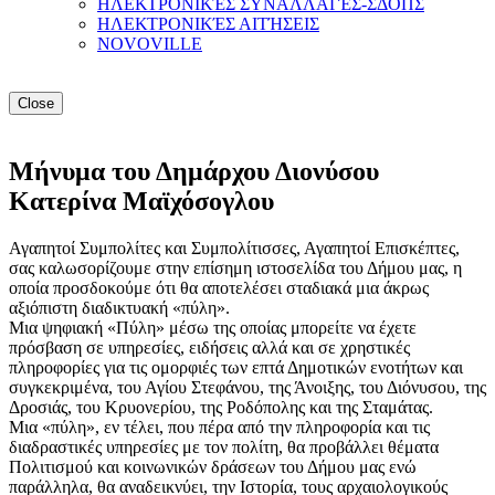
ΗΛΕΚΤΡΟΝΙΚΈΣ ΣΥΝΑΛΛΑΓΈΣ-ΣΔΟΠΣ
ΗΛΕΚΤΡΟΝΙΚΈΣ ΑΙΤΉΣΕΙΣ
NOVOVILLE
Close
Μήνυμα του Δημάρχου Διονύσου
Κατερίνα Μαϊχόσογλου
Αγαπητοί Συμπολίτες και Συμπολίτισσες, Αγαπητοί Επισκέπτες,
σας καλωσορίζουμε στην επίσημη ιστοσελίδα του Δήμου μας, η
οποία προσδοκούμε ότι θα αποτελέσει σταδιακά μια άκρως
αξιόπιστη διαδικτυακή «πύλη».
Μια ψηφιακή «Πύλη» μέσω της οποίας μπορείτε να έχετε
πρόσβαση σε υπηρεσίες, ειδήσεις αλλά και σε χρηστικές
πληροφορίες για τις ομορφιές των επτά Δημοτικών ενοτήτων και
συγκεκριμένα, του Αγίου Στεφάνου, της Άνοιξης, του Διόνυσου, της
Δροσιάς, του Κρυονερίου, της Ροδόπολης και της Σταμάτας.
Μια «πύλη», εν τέλει, που πέρα από την πληροφορία και τις
διαδραστικές υπηρεσίες με τον πολίτη, θα προβάλλει θέματα
Πολιτισμού και κοινωνικών δράσεων του Δήμου μας ενώ
παράλληλα, θα αναδεικνύει, την Ιστορία, τους αρχαιολογικούς