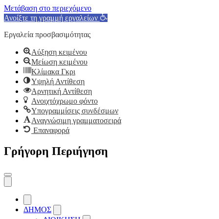
Μετάβαση στο περιεχόμενο
Ανοίξτε τη γραμμή εργαλείων
Εργαλεία προσβασιμότητας
Αύξηση κειμένου
Μείωση κειμένου
Κλίμακα Γκρι
Υψηλή Αντίθεση
Αρνητική Αντίθεση
Ανοιχτόχρωμο φόντο
Υπογραμμίσεις συνδέσμων
Αναγνώσιμη γραμματοσειρά
Επαναφορά
Γρήγορη Περιήγηση
ΔΗΜΟΣ