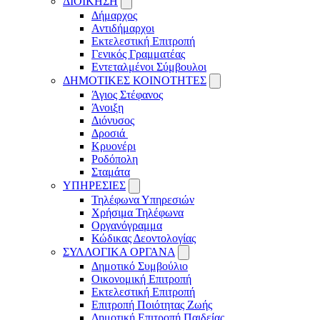
ΔΙΟΙΚΗΣΗ
Δήμαρχος
Αντιδήμαρχοι
Εκτελεστική Επιτροπή
Γενικός Γραμματέας
Εντεταλμένοι Σύμβουλοι
ΔΗΜΟΤΙΚΕΣ ΚΟΙΝΟΤΗΤΕΣ
Άγιος Στέφανος
Άνοιξη
Διόνυσος
Δροσιά
Κρυονέρι
Ροδόπολη
Σταμάτα
ΥΠΗΡΕΣΙΕΣ
Τηλέφωνα Υπηρεσιών
Χρήσιμα Τηλέφωνα
Οργανόγραμμα
Κώδικας Δεοντολογίας
ΣΥΛΛΟΓΙΚΑ ΟΡΓΑΝΑ
Δημοτικό Συμβούλιο
Οικονομική Επιτροπή
Εκτελεστική Επιτροπή
Επιτροπή Ποιότητας Ζωής
Δημοτική Επιτροπή Παιδείας