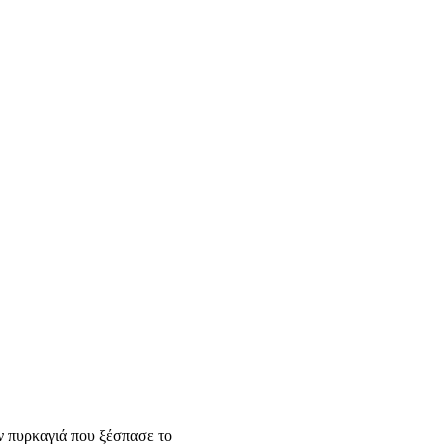
Φόρμα Επικοινωνίας
ΔΉΜΟΣ
ν πυρκαγιά που ξέσπασε το