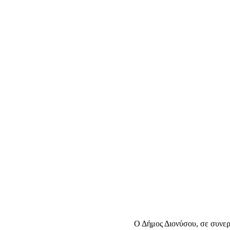
Εκτελεστική Επιτροπή
ΕΣΤΊΑ
Οικονομική Επιτροπή
Επιτροπή Ποιότητας Ζωής
Ο Δήμος Διονύσου, σε συνερ